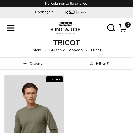
Frete Grátis em compras acima de R$349
Conheça a
0
TRICOT
Início
Blusas e Casacos
Tricot
Ordenar
Filtrar (
1
)
10
%
OFF