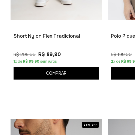
Short Nylon Flex Tradicional
Polo Piqu
R$ 89,90
R$ 209,00
R$ 199,00
1
x de
R$ 89,90
sem juros
2
x de
R$ 69,
COMPRAR
28% OFF