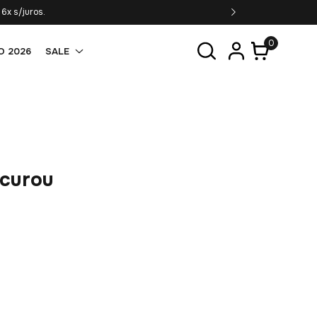
6x s/juros.
0
O 2026
SALE
ocurou