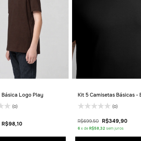
 Básica Logo Play
Kit 5 Camisetas Básicas -
(0)
(0)
R$349,90
R$699,50
R$98,10
6
x de
R$58,32
sem juros