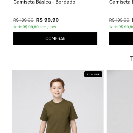
Camiseta Básica - Bordado
Camiseta 
R$ 99,90
R$ 139,00
R$ 139,00
1
x de
R$ 99,90
sem juros
1
x de
R$ 99,9
COMPRAR
T
36
%
OFF