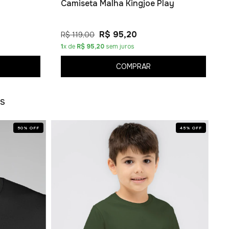
Camiseta Malha Kingjoe Play
R$ 95,20
R$ 119,00
1
x de
R$ 95,20
sem juros
COMPRAR
os
50
%
OFF
45
%
OFF