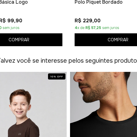
Básica Logo
Polo Piquet Bordado
R$ 99,90
R$ 229,00
0
sem juros
4
x de
R$ 57,25
sem juros
COMPRAR
COMPRAR
alvez você se interesse pelos seguintes produt
10
%
OFF