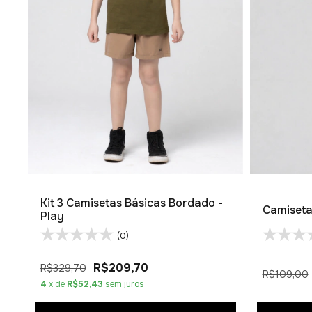
Kit 3 Camisetas Básicas Bordado -
Camiseta
Play
(0)
R$209,70
R$329,70
R$109,00
4
x de
R$52,43
sem juros