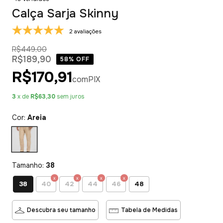
Calça Sarja Skinny
2 avaliações
R$449,00
R$189,90
58
% OFF
R$170,91
com
PIX
3
x de
R$63,30
sem juros
Cor:
Areia
Tamanho:
38
38
40
42
44
46
48
Descubra seu tamanho
Tabela de Medidas