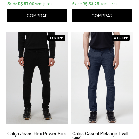
5
x de
R$ 57,90
sem juros
6
x de
R$ 53,25
sem juros
COMPRAR
COMPRAR
25% OFF
20% OFF
Calça Jeans Flex Power Slim
Calça Casual Melange Twill
Slim