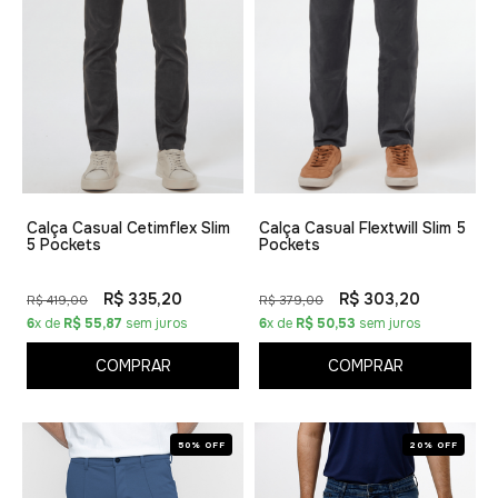
Calça Casual Cetimflex Slim
Calça Casual Flextwill Slim 5
5 Pockets
Pockets
R$ 335,20
R$ 303,20
R$ 419,00
R$ 379,00
6
x de
R$ 55,87
sem juros
6
x de
R$ 50,53
sem juros
COMPRAR
COMPRAR
50% OFF
20% OFF