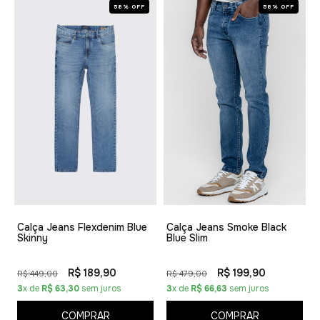
58% OFF
58% OFF
Calça Jeans Flexdenim Blue
Calça Jeans Smoke Black
Skinny
Blue Slim
R$ 189,90
R$ 199,90
R$ 449,00
R$ 479,00
3
x de
R$ 63,30
sem juros
3
x de
R$ 66,63
sem juros
COMPRAR
COMPRAR