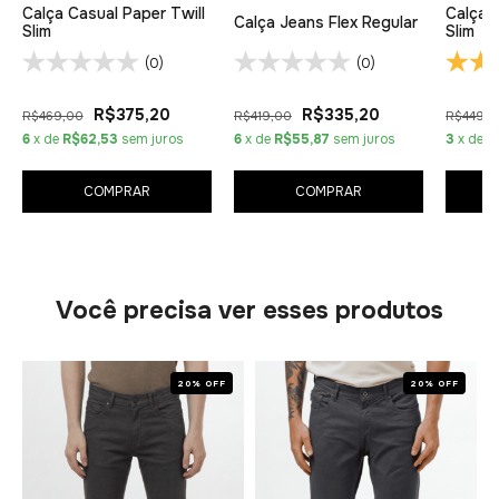
Calça Casual Paper Twill
Calça 
Calça Jeans Flex Regular
Slim
Slim
(0)
(0)
R$375,20
R$335,20
R$469,00
R$419,00
R$449,0
6
x de
R$62,53
sem juros
6
x de
R$55,87
sem juros
3
x de
R
COMPRAR
COMPRAR
Você precisa ver esses produtos
20% OFF
20% OFF