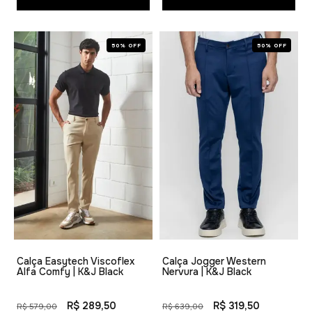
50% OFF
50% OFF
Calça Easytech Viscoflex
Calça Jogger Western
Alfa Comfy | K&J Black
Nervura | K&J Black
R$ 289,50
R$ 319,50
R$ 579,00
R$ 639,00