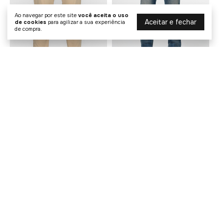
Ao navegar por este site
você aceita o uso
Aceitar e fechar
de cookies
para agilizar a sua experiência
de compra.
Calça Alfaiataria Easytech
Calça Jeans Smart Fabrics
Paper Touch
Slim
R$ 239,90
R$ 419,90
R$ 509,00
R$ 609,00
4
x de
R$ 59,98
sem juros
6
x de
R$ 69,98
sem juros
COMPRAR
COMPRAR
20% OFF
20% OFF