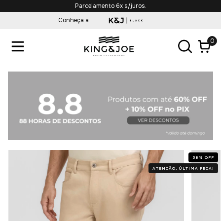
Parcelamento 6x s/juros.
Conheça a
0
58
%
OFF
ATENÇÃO, ÚLTIMA PEÇA!