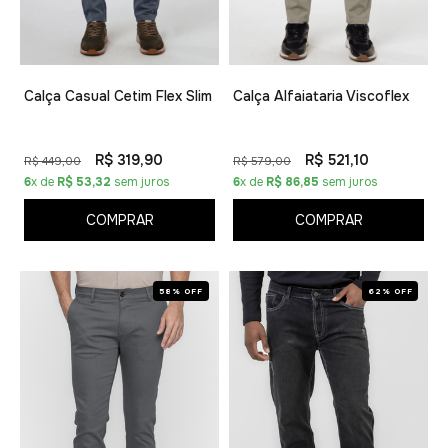
Calça Casual Cetim Flex Slim
Calça Alfaiataria Viscoflex
R$ 319,90
R$ 521,10
R$ 449,00
R$ 579,00
6
x de
R$ 53,32
sem juros
6
x de
R$ 86,85
sem juros
COMPRAR
COMPRAR
58% OFF
62% OFF