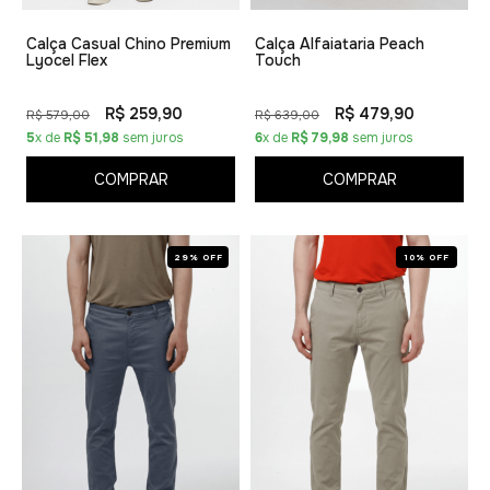
Calça Casual Chino Premium
Calça Alfaiataria Peach
Lyocel Flex
Touch
R$ 259,90
R$ 479,90
R$ 579,00
R$ 639,00
5
x de
R$ 51,98
sem juros
6
x de
R$ 79,98
sem juros
COMPRAR
COMPRAR
29% OFF
10% OFF