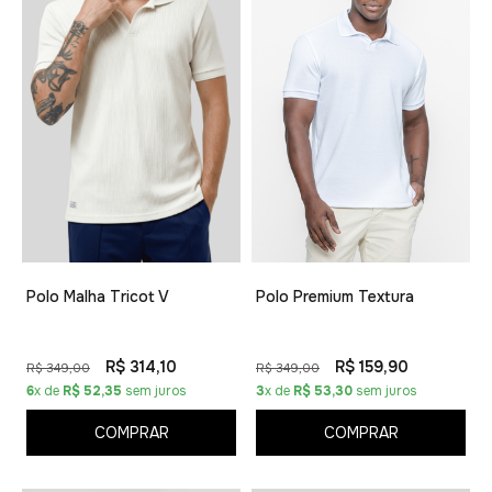
Polo Malha Tricot V
Polo Premium Textura
R$ 314,10
R$ 159,90
R$ 349,00
R$ 349,00
6
x de
R$ 52,35
sem juros
3
x de
R$ 53,30
sem juros
COMPRAR
COMPRAR