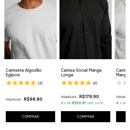
Camiseta Algodão
Camisa Social Manga
Camisa
Egípcio
Longa
Manga
(4)
(6)
R$179,90
R$449,00
R$549,
R$99,90
R$219,00
3
x de
R$59,97
sem juros
4
x de
R
COMPRAR
COMPRAR