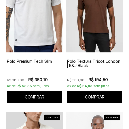
Polo Premium Tech Slim
Polo Textura Tricot London
| K&J Black
R$ 350,10
R$ 194,50
R$ 389,00
R$ 389,00
6
x de
R$ 58,35
sem juros
3
x de
R$ 64,83
sem juros
COMPRAR
COMPRAR
10% OFF
54% OFF