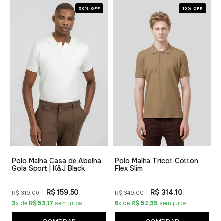
50% OFF
10% OFF
Polo Malha Casa de Abelha
Polo Malha Tricot Cotton
Gola Sport | K&J Black
Flex Slim
R$ 159,50
R$ 314,10
R$ 319,00
R$ 349,00
3
x de
R$ 53,17
sem juros
6
x de
R$ 52,35
sem juros