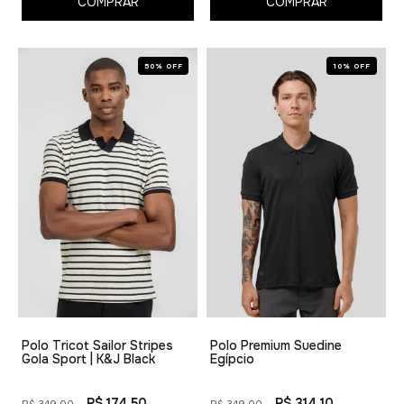
COMPRAR
COMPRAR
50% OFF
10% OFF
Polo Tricot Sailor Stripes
Polo Premium Suedine
Gola Sport | K&J Black
Egípcio
R$ 174,50
R$ 314,10
R$ 349,00
R$ 349,00