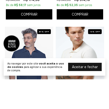
3
x de
R$ 58,17
sem juros
6
x de
R$ 52,35
sem juros
COMPRAR
COMPRAR
61% OFF
10% OFF
Ao navegar por este site
você aceita o uso
Aceitar e fechar
de cookies
para agilizar a sua experiência
de compra.
Polo Tricot Textura Sport
Polo Linho Colmeia