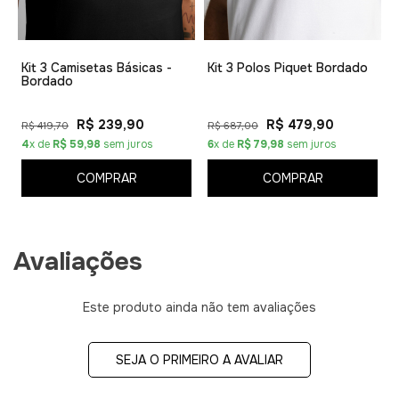
sem esforço para montar um look elegante e bem
alinhado.
1
Composição: 97% algodão 3% elastano
Kit 3 Camisetas Básicas -
Kit 3 Polos Piquet Bordado
Bordado
R$ 239,90
R$ 479,90
R$ 419,70
R$ 687,00
4
x de
R$ 59,98
sem juros
6
x de
R$ 79,98
sem juros
COMPRAR
COMPRAR
Avaliações
Este produto ainda não tem avaliações
SEJA O PRIMEIRO A AVALIAR