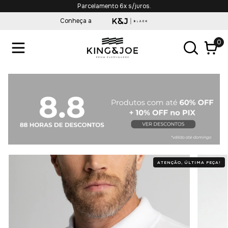
Parcelamento 6x s/juros.
Conheça a
0
ATENÇÃO, ÚLTIMA PEÇA!