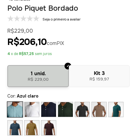
Polo Piquet Bordado
Seja o primeiro a avaliar
R$229,00
R$206,10
com
PIX
4
x de
R$57,25
sem juros
Kit 3
1 unid.
R$ 159,97
R$ 229,00
Cor:
Azul claro