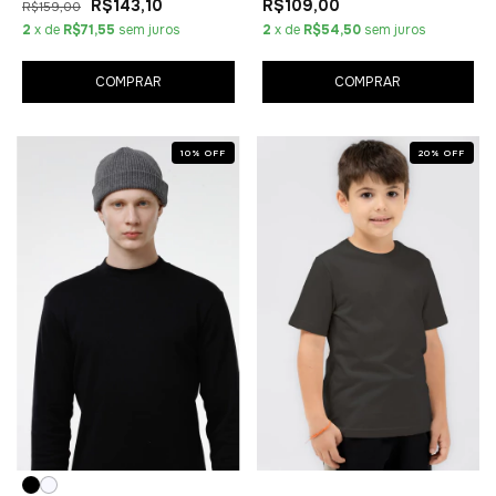
R$143,10
R$109,00
R$159,00
2
x de
R$71,55
sem juros
2
x de
R$54,50
sem juros
COMPRAR
COMPRAR
10
%
OFF
20
%
OFF