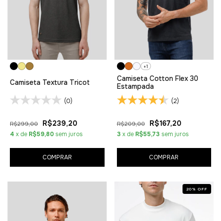
+1
Camiseta Cotton Flex 30
Camiseta Textura Tricot
Estampada
(0)
(2)
R$239,20
R$167,20
R$299,00
R$209,00
4
x de
R$59,80
sem juros
3
x de
R$55,73
sem juros
COMPRAR
COMPRAR
20
%
OFF