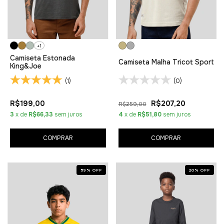
+1
Camiseta Estonada
Camiseta Malha Tricot Sport
King&Joe
(1)
(0)
R$199,00
R$207,20
R$259,00
3
x de
R$66,33
sem juros
4
x de
R$51,80
sem juros
COMPRAR
COMPRAR
59
%
OFF
20
%
OFF