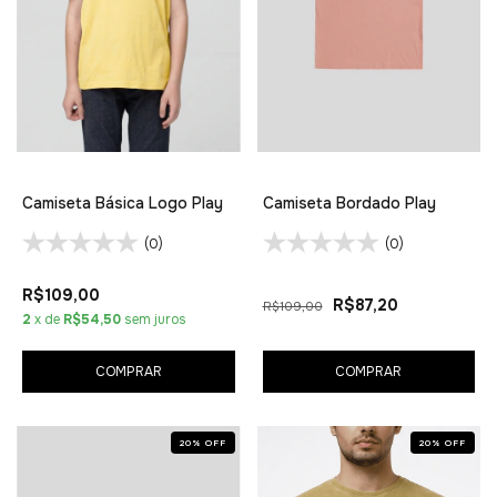
Camiseta Básica Logo Play
Camiseta Bordado Play
(0)
(0)
R$109,00
R$87,20
R$109,00
2
x de
R$54,50
sem juros
COMPRAR
COMPRAR
20
%
OFF
20
%
OFF