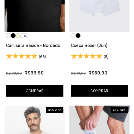
+14
Camiseta Básica - Bordado
Cueca Boxer (2un)
(66)
(5)
R$99,90
R$69,90
R$139,00
R$119,00
COMPRAR
COMPRAR
50
%
OFF
20
%
OFF