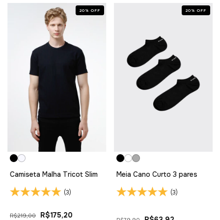
20
%
OFF
20
%
OFF
Camiseta Malha Tricot Slim
Meia Cano Curto 3 pares
(3)
(3)
R$175,20
R$219,00
R$63,92
R$79,90