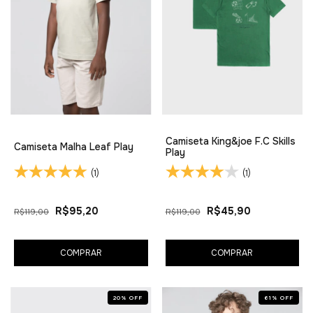
Camiseta King&joe F.C Skills
Camiseta Malha Leaf Play
Play
(1)
(1)
R$95,20
R$45,90
R$119,00
R$119,00
COMPRAR
COMPRAR
20
%
OFF
61
%
OFF