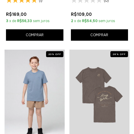
(1)
(0)
R$169,00
R$109,00
3
x de
R$56,33
sem juros
2
x de
R$54,50
sem juros
COMPRAR
COMPRAR
20
%
OFF
28
%
OFF