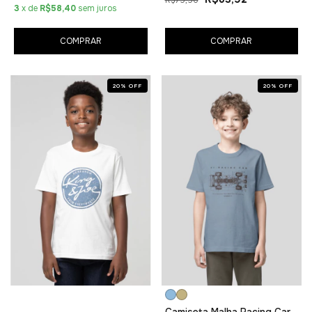
3
x de
R$58,40
sem juros
COMPRAR
COMPRAR
20
%
OFF
20
%
OFF
Camiseta Malha Racing Car