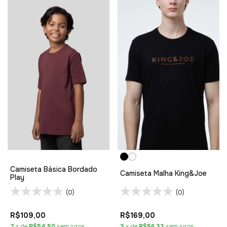
Camiseta Básica Bordado
Camiseta Malha King&Joe
Play
(0)
(0)
R$109,00
R$169,00
2
x de
R$54,50
sem juros
3
x de
R$56,33
sem juros