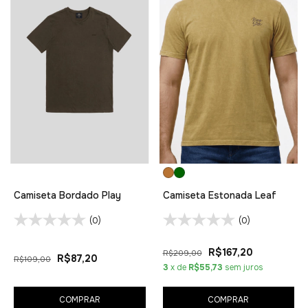
Camiseta Bordado Play
Camiseta Estonada Leaf
(0)
(0)
R$167,20
R$209,00
R$87,20
R$109,00
3
x de
R$55,73
sem juros
COMPRAR
COMPRAR