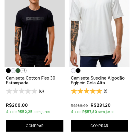
+1
Camiseta Cotton Flex 30
Camiseta Suedine Algodão
Estampada
Egípcio Gola Alta
(0)
(1)
R$209,00
R$231,20
R$289,00
4
x de
R$52,25
sem juros
4
x de
R$57,80
sem juros
COMPRAR
COMPRAR