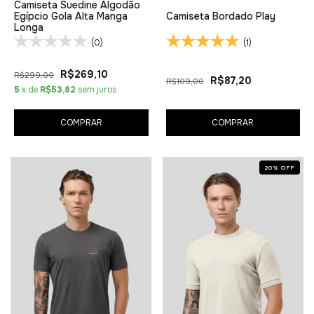
Camiseta Suedine Algodão
Egípcio Gola Alta Manga
Camiseta Bordado Play
Longa
(0)
(1)
R$269,10
R$299,00
R$87,20
R$109,00
5
x de
R$53,82
sem juros
COMPRAR
COMPRAR
20
%
OFF