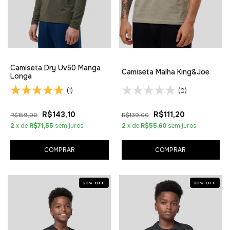
Camiseta Dry Uv50 Manga
Camiseta Malha King&Joe
Longa
(1)
(0)
R$143,10
R$111,20
R$159,00
R$139,00
2
x de
R$71,55
sem juros
2
x de
R$55,60
sem juros
COMPRAR
COMPRAR
20
%
OFF
20
%
OFF