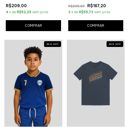
R$209,00
R$167,20
R$209,00
4
x de
R$52,25
sem juros
3
x de
R$55,73
sem juros
COMPRAR
COMPRAR
59
%
OFF
20
%
OFF