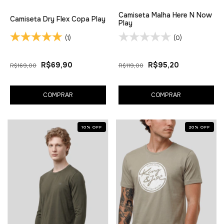
Camiseta Malha Here N Now
Camiseta Dry Flex Copa Play
Play
(1)
(0)
R$69,90
R$95,20
R$169,00
R$119,00
COMPRAR
COMPRAR
10
%
OFF
20
%
OFF