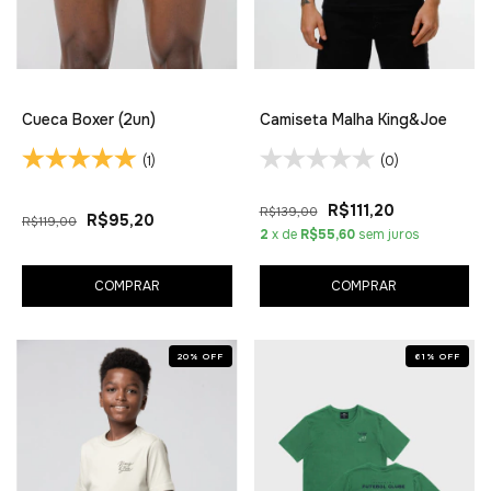
Cueca Boxer (2un)
Camiseta Malha King&Joe
(1)
(0)
R$111,20
R$139,00
R$95,20
R$119,00
2
x de
R$55,60
sem juros
COMPRAR
COMPRAR
20
%
OFF
61
%
OFF