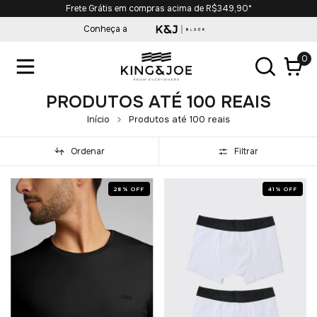
Frete Grátis em compras acima de R$349,90*
Conheça a
0
PRODUTOS ATÉ 100 REAIS
Início
Produtos até 100 reais
Ordenar
Filtrar
28
%
OFF
41
%
OFF