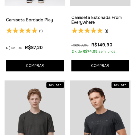
Camiseta Estonada From
Camiseta Bordado Play
Everywhere
(1)
(1)
R$149,90
R$209,00
R$87,20
R$109,00
2
x de
R$74,95
sem juros
COMPRAR
COMPRAR
20
%
OFF
20
%
OFF