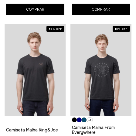
COMPRAR
COMPRAR
50
%
OFF
10
%
OFF
+1
Camiseta Malha From
Camiseta Malha King&Joe
Everywhere