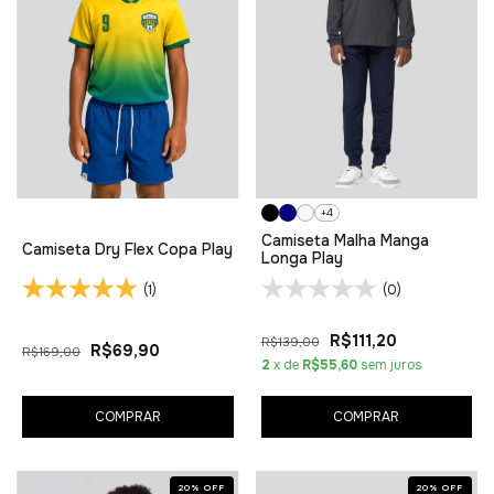
+4
Camiseta Malha Manga
Camiseta Dry Flex Copa Play
Longa Play
(1)
(0)
R$111,20
R$139,00
R$69,90
R$169,00
2
x de
R$55,60
sem juros
COMPRAR
COMPRAR
20
%
OFF
20
%
OFF