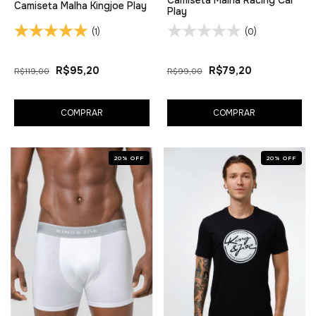
Camiseta Malha Kingjoe Play
Play
(1)
(0)
R$95,20
R$79,20
R$119,00
R$99,00
COMPRAR
COMPRAR
20
%
OFF
20
%
OFF