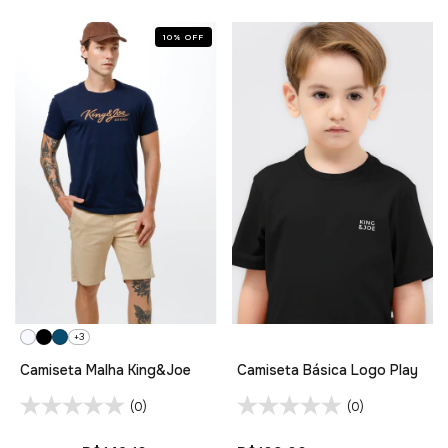
10
%
OFF
+3
Camiseta Malha King&Joe
Camiseta Básica Logo Play
(0)
(0)