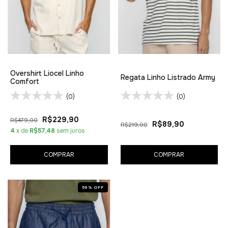
Overshirt Liocel Linho
Regata Linho Listrado Army
Comfort
(0)
(0)
R$229,90
R$479,00
R$89,90
R$219,00
4
x de
R$57,48
sem juros
COMPRAR
COMPRAR
59
%
OFF