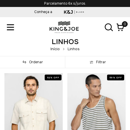
Parcelamento 6x s/juros.
Conheça a
0
LINHOS
Início
Linhos
Ordenar
Filtrar
52
%
OFF
59
%
OFF