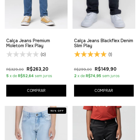
Calça Jeans Premium
Calça Jeans Blackflex Denim
Moletom Flex Play
Slim Play
(0)
(1)
R$263,20
R$149,90
R$329,00
R$299,00
5
x de
R$52,64
sem juros
2
x de
R$74,95
sem juros
COMPRAR
COMPRAR
50
%
OFF