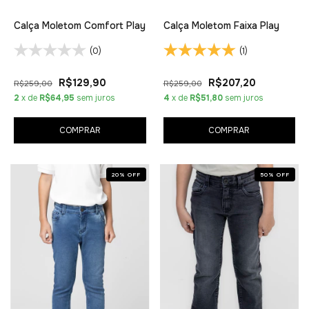
Calça Moletom Comfort Play
Calça Moletom Faixa Play
(0)
(1)
R$129,90
R$207,20
R$259,00
R$259,00
2
x de
R$64,95
sem juros
4
x de
R$51,80
sem juros
COMPRAR
COMPRAR
20
%
OFF
50
%
OFF