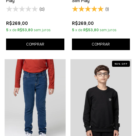
Play
Slim Play
(0)
(1)
R$269,00
R$269,00
5
x de
R$53,80
sem juros
5
x de
R$53,80
sem juros
COMPRAR
COMPRAR
50
%
OFF