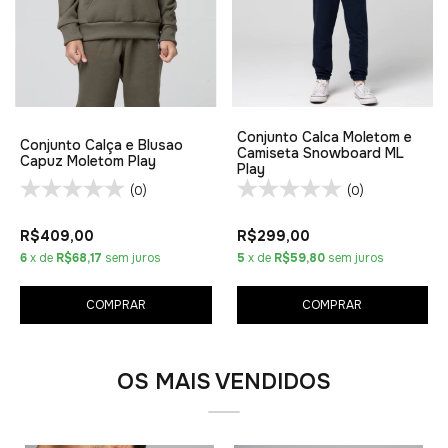
Conjunto Calca Moletom e
Conjunto Calça e Blusao
Camiseta Snowboard ML
Capuz Moletom Play
Play
(0)
(0)
R$409,00
R$299,00
6
x de
R$68,17
sem juros
5
x de
R$59,80
sem juros
COMPRAR
COMPRAR
OS MAIS VENDIDOS