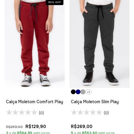
50
%
OFF
+1
Calça Moletom Comfort Play
Calça Moletom Slim Play
(0)
(0)
R$129,90
R$269,00
R$259,00
2
x de
R$64,95
sem juros
5
x de
R$53,80
sem juros