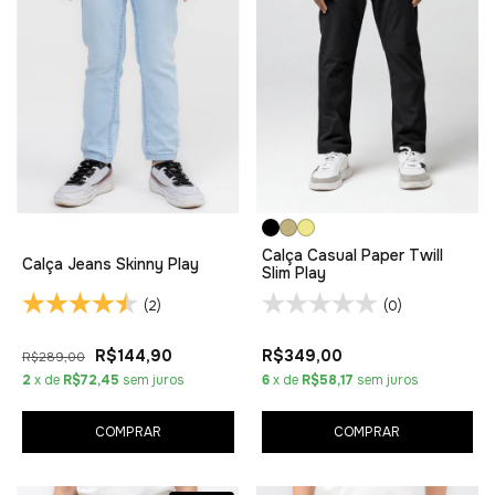
Calça Casual Paper Twill
Calça Jeans Skinny Play
Slim Play
(2)
(0)
R$144,90
R$349,00
R$289,00
2
x de
R$72,45
sem juros
6
x de
R$58,17
sem juros
COMPRAR
COMPRAR