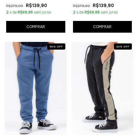
R$139,90
R$139,90
R$279,00
R$279,90
2
x de
R$69,95
sem juros
2
x de
R$69,95
sem juros
COMPRAR
COMPRAR
50
%
OFF
20
%
OFF