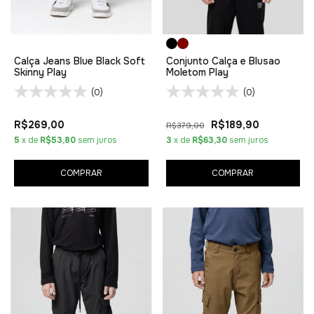
Calça Jeans Blue Black Soft
Conjunto Calça e Blusao
Skinny Play
Moletom Play
(0)
(0)
R$269,00
R$189,90
R$379,00
5
x de
R$53,80
sem juros
3
x de
R$63,30
sem juros
COMPRAR
COMPRAR