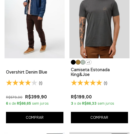
+1
Camiseta Estonada
Overshirt Denim Blue
King&Joe
(1)
(1)
R$399,90
R$199,00
R$579,00
6
x de
R$66,65
sem juros
3
x de
R$66,33
sem juros
COMPRAR
COMPRAR