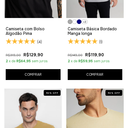
+3
Camiseta com Bolso
Camiseta Básica Bordado
Algodão Pima
Manga longa
(4)
(1)
R$129,90
R$119,90
R$319,00
R$149,00
2
x de
R$64,95
sem juros
2
x de
R$59,95
sem juros
COMPRAR
COMPRAR
50
%
OFF
50
%
OFF