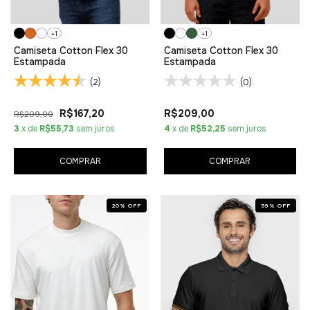
+1
+1
Camiseta Cotton Flex 30
Camiseta Cotton Flex 30
Estampada
Estampada
(2)
(0)
R$167,20
R$209,00
R$209,00
3
x de
R$55,73
sem juros
4
x de
R$52,25
sem juros
COMPRAR
COMPRAR
20
%
OFF
59
%
OFF