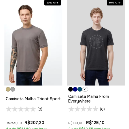
20
%
OFF
10
%
OFF
+1
Camiseta Malha From
Camiseta Malha Tricot Sport
Everywhere
(0)
(0)
R$207,20
R$125,10
R$259,00
R$139,00
4
x de
R$51,80
sem juros
2
x de
R$62,55
sem juros