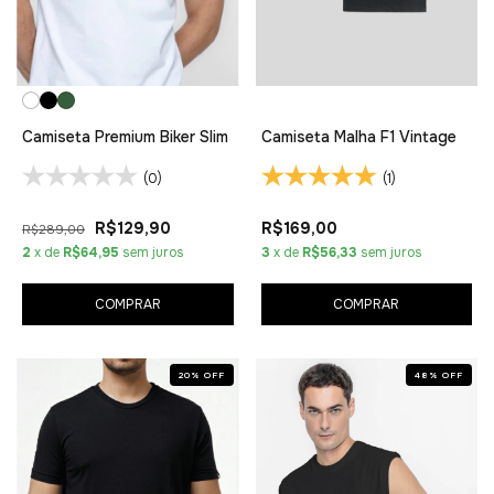
Camiseta Premium Biker Slim
Camiseta Malha F1 Vintage
(0)
(1)
R$129,90
R$169,00
R$289,00
2
x de
R$64,95
sem juros
3
x de
R$56,33
sem juros
COMPRAR
COMPRAR
20
%
OFF
48
%
OFF