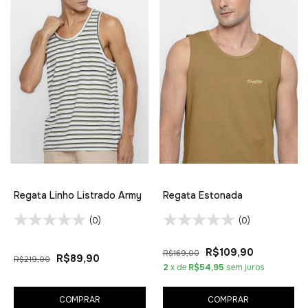
Regata Linho Listrado Army
Regata Estonada
(0)
(0)
R$109,90
R$169,00
R$89,90
R$219,00
2
x de
R$54,95
sem juros
COMPRAR
COMPRAR