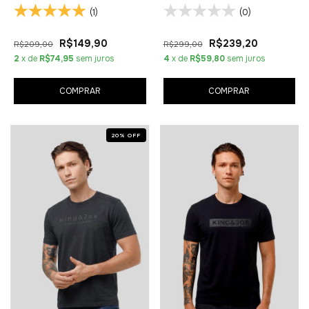
(1)
(0)
R$149,90
R$239,20
R$209,00
R$299,00
2
x de
R$74,95
sem juros
4
x de
R$59,80
sem juros
COMPRAR
COMPRAR
20
%
OFF