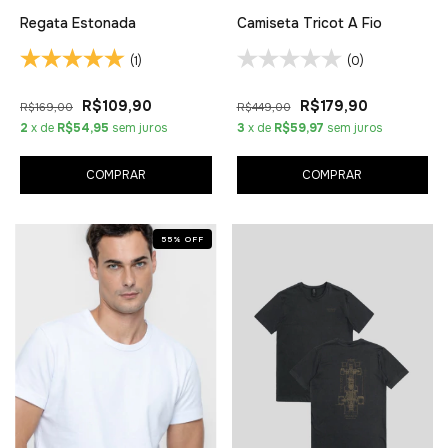
Regata Estonada
Camiseta Tricot A Fio
(1)
(0)
R$109,90
R$179,90
R$169,00
R$449,00
2
x de
R$54,95
sem juros
3
x de
R$59,97
sem juros
COMPRAR
COMPRAR
55
%
OFF