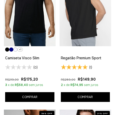
+1
Camiseta Visco Slim
Regatão Premium Sport
(0)
(1)
R$175,20
R$149,90
R$219,00
R$289,00
3
x de
R$58,40
sem juros
2
x de
R$74,95
sem juros
COMPRAR
COMPRAR
54
%
OFF
31
%
OFF