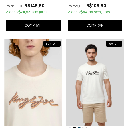
R$149,90
R$109,90
R$289,00
R$259,00
2
x de
R$74,95
sem juros
2
x de
R$54,95
sem juros
COMPRAR
COMPRAR
58
%
OFF
10
%
OFF