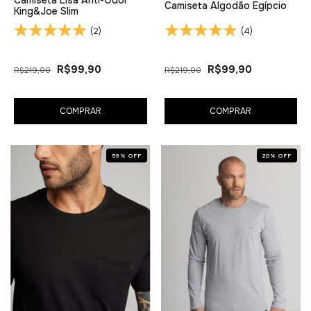
Camiseta Algodão Egípcio
King&Joe Slim
(2)
(4)
R$99,90
R$99,90
R$219,00
R$219,00
COMPRAR
COMPRAR
59
%
OFF
20
%
OFF