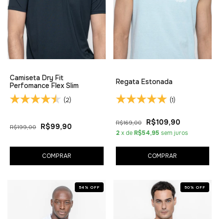
Camiseta Dry Fit
Regata Estonada
Perfomance Flex Slim
(2)
(1)
R$109,90
R$169,00
R$99,90
R$199,00
2
x de
R$54,95
sem juros
COMPRAR
COMPRAR
54
%
OFF
50
%
OFF