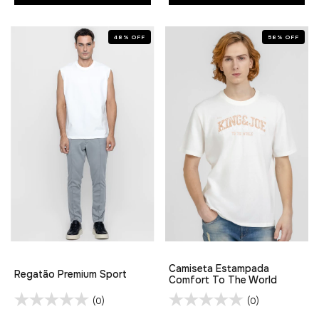
48
%
OFF
58
%
OFF
Camiseta Estampada
Regatão Premium Sport
Comfort To The World
(0)
(0)