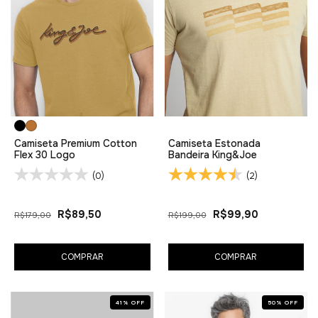
Camiseta Premium Cotton
Camiseta Estonada
Flex 30 Logo
Bandeira King&Joe
(0)
(2)
R$89,50
R$99,90
R$179,00
R$199,00
COMPRAR
COMPRAR
41
%
OFF
50
%
OFF