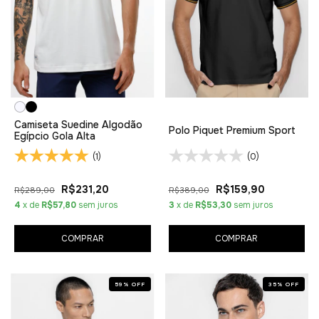
Camiseta Suedine Algodão
Polo Piquet Premium Sport
Egípcio Gola Alta
(1)
(0)
R$231,20
R$159,90
R$289,00
R$389,00
4
x de
R$57,80
sem juros
3
x de
R$53,30
sem juros
COMPRAR
COMPRAR
59
%
OFF
35
%
OFF