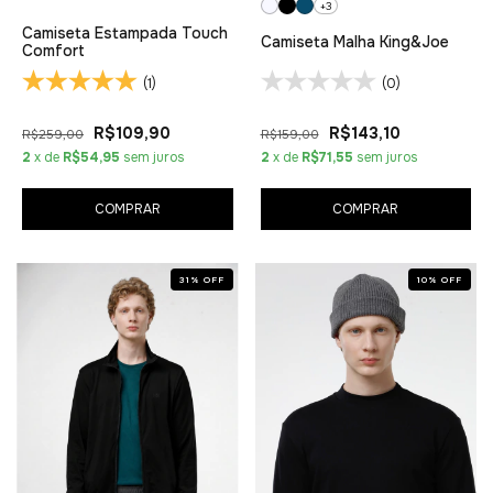
+3
Camiseta Estampada Touch
Camiseta Malha King&Joe
Comfort
(1)
(0)
R$109,90
R$143,10
R$259,00
R$159,00
2
x de
R$54,95
sem juros
2
x de
R$71,55
sem juros
COMPRAR
COMPRAR
31
%
OFF
10
%
OFF