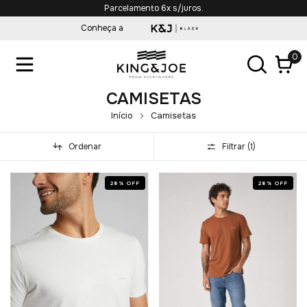
Frete Grátis em compras acima de R$349,90*
Conheça a
0
CAMISETAS
Início
Camisetas
Ordenar
Filtrar (
1
)
28
%
OFF
28
%
OFF