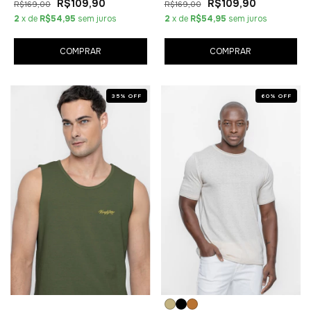
R$109,90
R$109,90
R$169,00
R$169,00
2
x de
R$54,95
sem juros
2
x de
R$54,95
sem juros
COMPRAR
COMPRAR
35
%
OFF
60
%
OFF