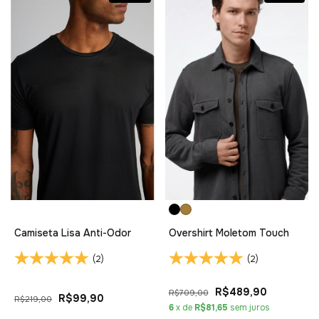
Camiseta Lisa Anti-Odor
Overshirt Moletom Touch
(2)
(2)
R$489,90
R$709,00
R$99,90
R$219,00
6
x de
R$81,65
sem juros