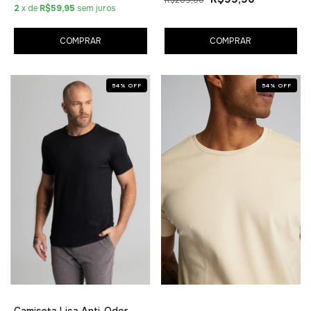
2
x de
R$59,95
sem juros
COMPRAR
COMPRAR
54
%
OFF
54
%
OFF
Camiseta Lisa Anti-Odor