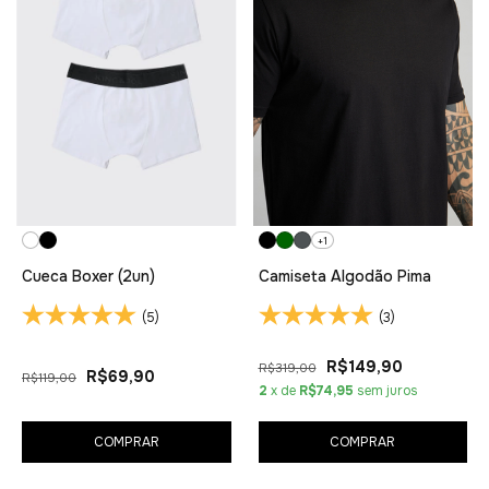
+1
Cueca Boxer (2un)
Camiseta Algodão Pima
(5)
(3)
R$149,90
R$319,00
R$69,90
R$119,00
2
x de
R$74,95
sem juros
COMPRAR
COMPRAR