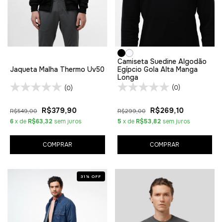
Camiseta Suedine Algodão
Egípcio Gola Alta Manga
Jaqueta Malha Thermo Uv50
Longa
(0)
(0)
R$269,10
R$379,90
R$299,00
R$549,00
5
x de
R$53,82
sem juros
6
x de
R$63,32
sem juros
COMPRAR
COMPRAR
31
%
OFF