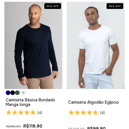
20
%
OFF
52
%
OFF
+3
Camiseta Básica Bordado
Camiseta Algodão Egípcio
Manga longa
(4)
(4)
R$119,90
R$149,00
R$99,90
R$209,00