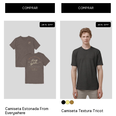
COMPRAR
COMPRAR
28
%
OFF
20
%
OFF
Camiseta Estonada From
Camiseta Textura Tricot
Everywhere