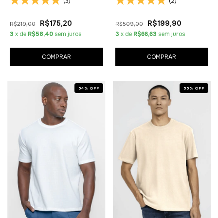
(3)
(2)
R$175,20
R$199,90
R$219,00
R$509,00
3
x de
R$58,40
sem juros
3
x de
R$66,63
sem juros
COMPRAR
COMPRAR
54
%
OFF
55
%
OFF