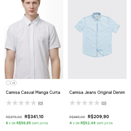
+1
Camisa Casual Manga Curta
Camisa Jeans Original Denim
(0)
(0)
R$341,10
R$209,90
R$379,00
R$449,00
6
x de
R$56,85
sem juros
4
x de
R$52,48
sem juros