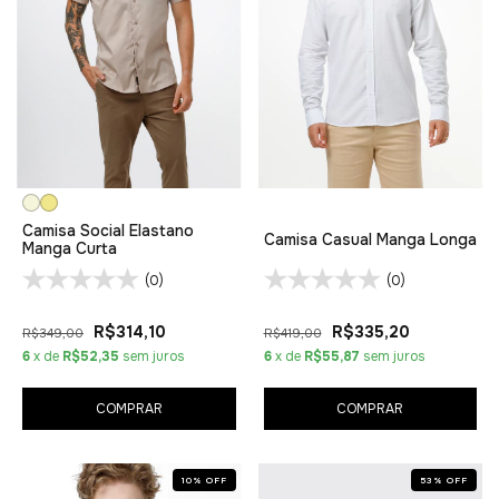
Camisa Social Elastano
Camisa Casual Manga Longa
Manga Curta
(0)
(0)
R$314,10
R$335,20
R$349,00
R$419,00
6
x de
R$52,35
sem juros
6
x de
R$55,87
sem juros
COMPRAR
COMPRAR
10
%
OFF
53
%
OFF