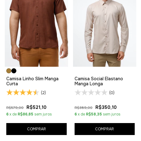
Camisa Linho Slim Manga
Camisa Social Elastano
Curta
Manga Longa
(2)
(0)
R$521,10
R$350,10
R$579,00
R$389,00
6
x de
R$86,85
sem juros
6
x de
R$58,35
sem juros
COMPRAR
COMPRAR