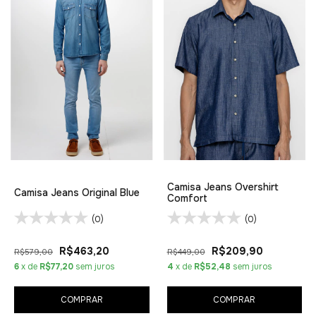
Camisa Jeans Overshirt
Camisa Jeans Original Blue
Comfort
(0)
(0)
R$463,20
R$209,90
R$579,00
R$449,00
6
x de
R$77,20
sem juros
4
x de
R$52,48
sem juros
COMPRAR
COMPRAR