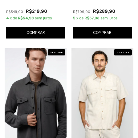
R$219,90
R$289,90
R$549,00
R$709,00
4
x de
R$54,98
sem juros
5
x de
R$57,98
sem juros
COMPRAR
COMPRAR
31
%
OFF
52
%
OFF