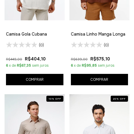
Camisa Gola Cubana
Camisa Linho Manga Longa
(0)
(0)
R$404,10
R$575,10
R$449,00
R$639,00
6
x de
R$67,35
sem juros
6
x de
R$95,85
sem juros
COMPRAR
COMPRAR
10
%
OFF
20
%
OFF