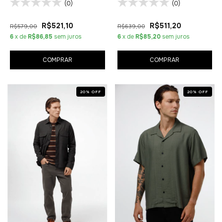
(0)
(0)
R$521,10
R$511,20
R$579,00
R$639,00
6
x de
R$86,85
sem juros
6
x de
R$85,20
sem juros
COMPRAR
COMPRAR
20
%
OFF
20
%
OFF