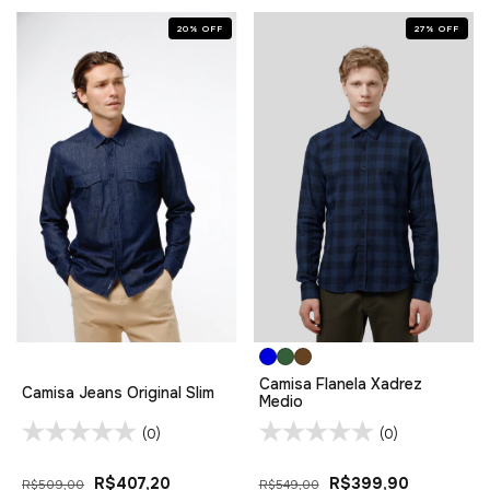
20
%
OFF
27
%
OFF
Camisa Flanela Xadrez
Camisa Jeans Original Slim
Medio
(0)
(0)
R$407,20
R$399,90
R$509,00
R$549,00