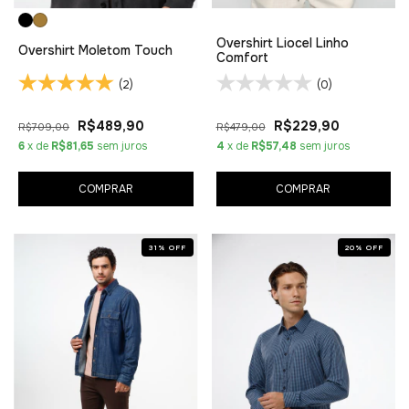
Overshirt Liocel Linho
Overshirt Moletom Touch
Comfort
(2)
(0)
R$489,90
R$229,90
R$709,00
R$479,00
6
x de
R$81,65
sem juros
4
x de
R$57,48
sem juros
COMPRAR
COMPRAR
31
%
OFF
20
%
OFF