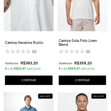
Camisa Gola Polo Linen
Camisa Havanna Rustic
Blend
(0)
(0)
R$383,20
R$359,20
R$479,00
R$449,00
6
x de
R$63,87
sem juros
6
x de
R$59,87
sem juros
COMPRAR
COMPRAR
20
%
OFF
53
%
OFF