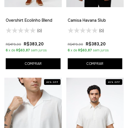
Overshirt Ecolinho Blend
Camisa Havana Slub
(0)
(0)
R$383,20
R$383,20
R$479,00
R$479,00
6
x de
R$63,87
sem juros
6
x de
R$63,87
sem juros
COMPRAR
COMPRAR
20
%
OFF
20
%
OFF