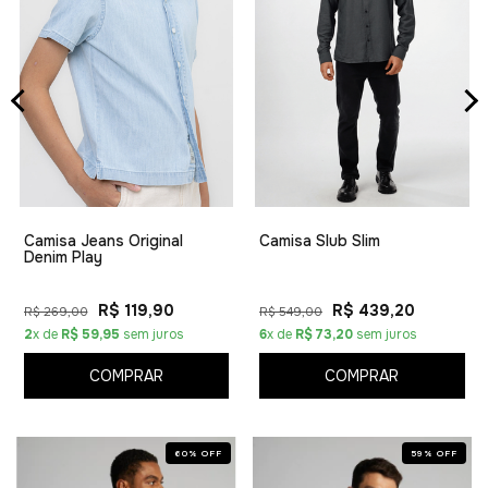
Camisa Jeans Original
Camisa Slub Slim
Denim Play
R$ 119,90
R$ 439,20
R$ 269,00
R$ 549,00
2
x de
R$ 59,95
sem juros
6
x de
R$ 73,20
sem juros
COMPRAR
COMPRAR
60
%
OFF
59
%
OFF