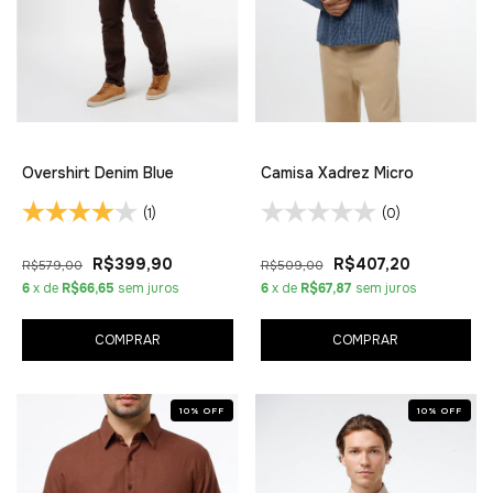
Overshirt Denim Blue
Camisa Xadrez Micro
(1)
(0)
R$399,90
R$407,20
R$579,00
R$509,00
6
x de
R$66,65
sem juros
6
x de
R$67,87
sem juros
COMPRAR
COMPRAR
10
%
OFF
10
%
OFF