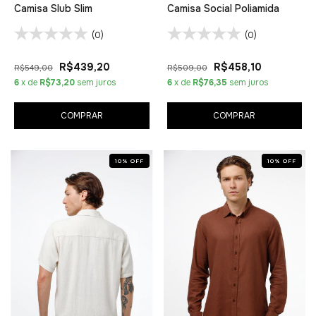
Camisa Slub Slim
Camisa Social Poliamida
(0)
(0)
R$439,20
R$458,10
R$549,00
R$509,00
6
x de
R$73,20
sem juros
6
x de
R$76,35
sem juros
COMPRAR
COMPRAR
10
%
OFF
10
%
OFF