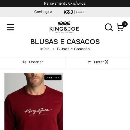
Parcelamento 6x s/juros.
Conheça a
0
BLUSAS E CASACOS
Início
Blusas e Casacos
Ordenar
Filtrar (
1
)
53
%
OFF