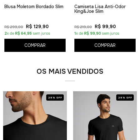
Blusa Moletom Bordado Slim
Camiseta Lisa Anti-Odor
King&Joe Slim
R$ 129,90
R$ 99,90
R$ 299,00
R$ 219,00
2
x de
R$ 64,95
sem juros
1
x de
R$ 99,90
sem juros
COMPRAR
COMPRAR
OS MAIS VENDIDOS
28% OFF
28% OFF