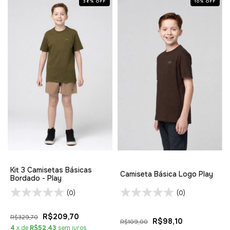
36
%
OFF
10
%
OFF
Kit 3 Camisetas Básicas
Camiseta Básica Logo Play
Bordado - Play
(0)
(0)
R$209,70
R$329,70
R$98,10
R$109,00
4
x de
R$52,43
sem juros