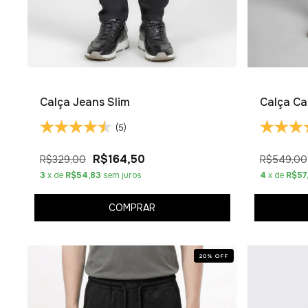
Calça Jeans Slim
Calça Cas
(5)
R$164,50
R$329,00
R$549,00
3
x de
R$54,83
sem juros
4
x de
R$57
COMPRAR
20
%
OFF