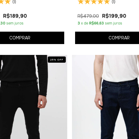
(1)
(1)
R$189,90
R$199,90
R$479,00
,30
sem juros
3
x de
R$66,63
sem juros
COMPRAR
COMPRAR
25
%
OFF