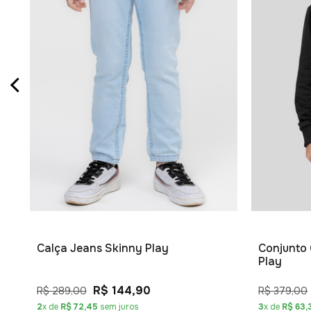
Calça Jeans Skinny Play
Conjunto 
Play
R$ 144,90
R$ 289,00
R$ 379,00
2
x de
R$ 72,45
sem juros
3
x de
R$ 63,