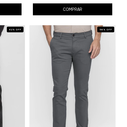
COMPRAR
62
%
OFF
58
%
OFF