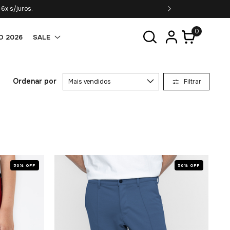
6x s/juros.
0
O 2026
SALE
Ordenar por
Filtrar
50% OFF
50% OFF