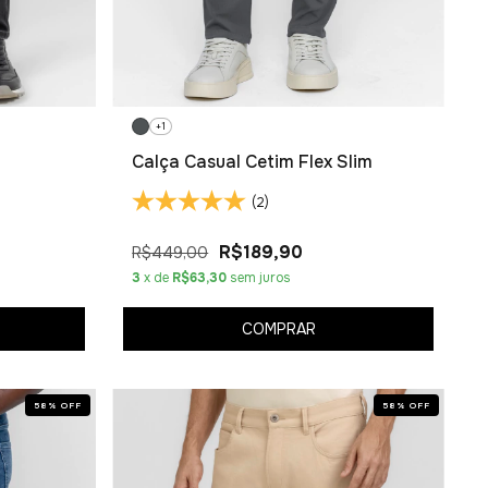
+1
Calça Casual Cetim Flex Slim
(2)
R$189,90
R$449,00
3
x de
R$63,30
sem juros
COMPRAR
58
%
OFF
58
%
OFF