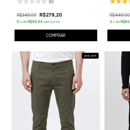
(0)
R$279,20
R$349,00
R$449,00
5
x de
R$55,84
sem juros
3
x de
R$63
COMPRAR
20
%
OFF