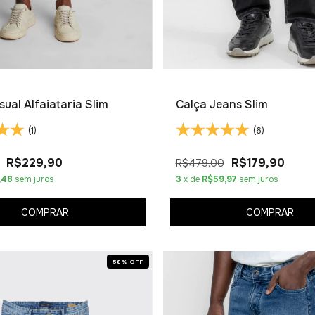
ual Alfaiataria Slim
Calça Jeans Slim
(1)
(6)
R$229,90
R$179,90
R$479,00
,48
sem juros
3
x de
R$59,97
sem juros
COMPRAR
COMPRAR
58
%
OFF