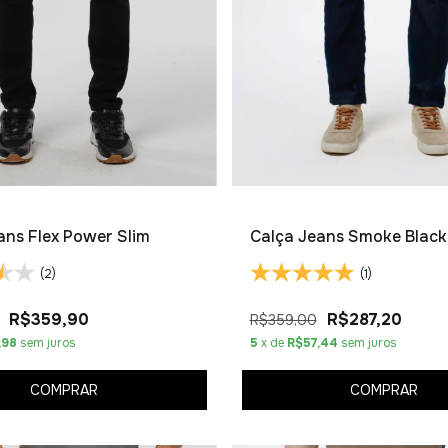
ans Flex Power Slim
Calça Jeans Smoke Black
(2)
(1)
R$359,90
R$287,20
R$359,00
,98
sem juros
5
x de
R$57,44
sem juros
COMPRAR
COMPRAR