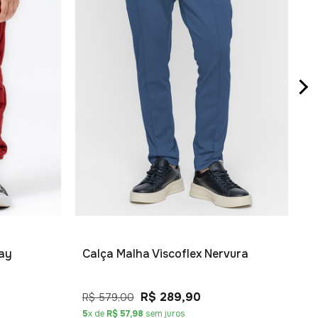
C
R
5
ay
Calça Malha Viscoflex Nervura
R$ 289,90
R$ 579,00
5
x de
R$ 57,98
sem juros