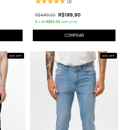
(2)
R$189,90
R$449,00
3
x de
R$63,30
sem juros
COMPRAR
20
%
OFF
20
%
OFF