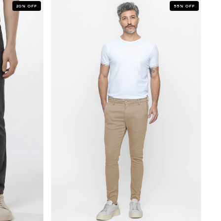
20
%
OFF
55
%
OFF