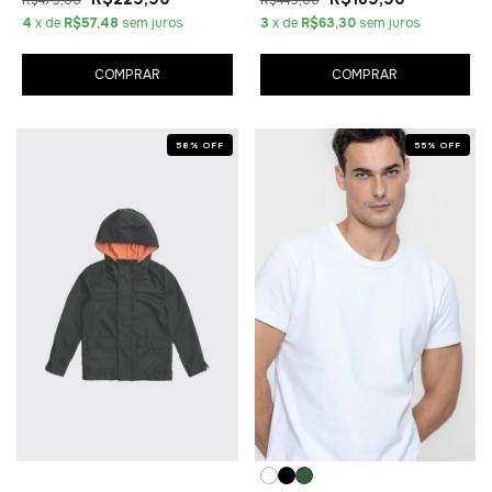
R$479,00
R$449,00
4
x de
R$57,48
sem juros
3
x de
R$63,30
sem juros
COMPRAR
COMPRAR
58
%
OFF
55
%
OFF