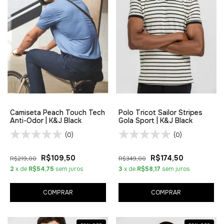
Camiseta Peach Touch Tech
Polo Tricot Sailor Stripes
Anti-Odor | K&J Black
Gola Sport | K&J Black
(0)
(0)
R$109,50
R$174,50
R$219,00
R$349,00
2
x de
R$54,75
sem juros
3
x de
R$58,17
sem juros
COMPRAR
COMPRAR