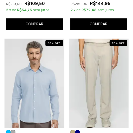
R$109,50
R$144,95
R$219,00
R$289,90
2
x de
R$54,75
sem juros
2
x de
R$72,48
sem juros
COMPRAR
COMPRAR
50
%
OFF
50
%
OFF