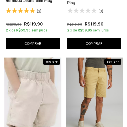
Bermuda Jeans Slim Play
Play
(2)
(0)
R$119,90
R$119,90
R$239,00
R$219,00
2
x de
R$59,95
sem juros
2
x de
R$59,95
sem juros
COMPRAR
COMPRAR
58
%
OFF
60
%
OFF