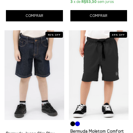
3
x de
R$53,30
sem juros
COMPRAR
COMPRAR
50
%
OFF
45
%
OFF
Bermuda Moletom Comfort