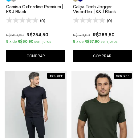
Camisa Oxfordine Premium |
Calça Tech Jogger
K&J Black
Viscoflex | K&J Black
(0)
(0)
R$254,50
R$289,50
R$509,00
R$579,00
5
x de
R$50,90
sem juros
5
x de
R$57,90
sem juros
COMPRAR
COMPRAR
50
%
OFF
50
%
OFF