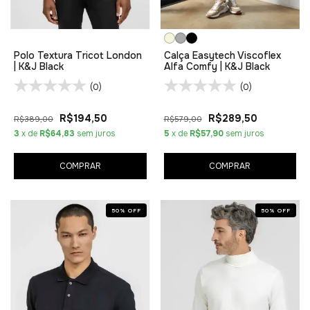
Polo Textura Tricot London
Calça Easytech Viscoflex
| K&J Black
Alfa Comfy | K&J Black
(0)
(0)
R$194,50
R$289,50
R$389,00
R$579,00
3
x de
R$64,83
sem juros
5
x de
R$57,90
sem juros
COMPRAR
COMPRAR
50
%
OFF
50
%
OFF