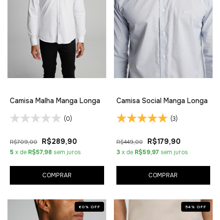
Camisa Malha Manga Longa
Camisa Social Manga Longa
(0)
(3)
R$289,90
R$179,90
R$709,00
R$449,00
5
x de
R$57,98
sem juros
3
x de
R$59,97
sem juros
COMPRAR
COMPRAR
60
%
OFF
54
%
OFF