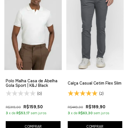
Polo Malha Casa de Abelha
Calça Casual Cetim Flex Slim
Gola Sport | K&J Black
(0)
(2)
R$159,50
R$189,90
R$319,00
R$449,00
3
x de
R$53,17
sem juros
3
x de
R$63,30
sem juros
COMPRAR
COMPRAR