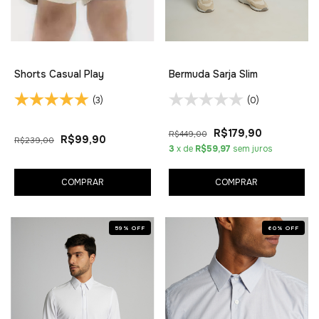
Shorts Casual Play
Bermuda Sarja Slim
(3)
(0)
R$179,90
R$449,00
R$99,90
R$239,00
3
x de
R$59,97
sem juros
COMPRAR
COMPRAR
59
%
OFF
60
%
OFF