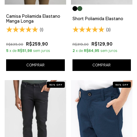
Camisa Poliamida Elastano
Short Poliamida Elastano
Manga Longa
(1)
(3)
R$259,90
R$129,90
R$639,00
R$319,00
5
x de
R$51,98
sem juros
2
x de
R$64,95
sem juros
COMPRAR
COMPRAR
50
%
OFF
54
%
OFF