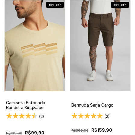
50
%
OFF
60
%
OFF
Camiseta Estonada
Bermuda Sarja Cargo
Bandeira King&Joe
(2)
(2)
R$159,90
R$399,00
R$99,90
R$199,00