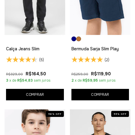
Calça Jeans Slim
Bermuda Sarja Slim Play
(5)
(2)
R$164,50
R$119,90
R$329,00
R$259,00
3
x de
R$54,83
sem juros
2
x de
R$59,95
sem juros
COMPRAR
COMPRAR
58
%
OFF
55
%
OFF