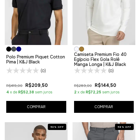
Camiseta Premium Fio 40
Polo Premium Piquet Cotton
Egípcio Flex Gola Rolê
Pima | K&J Black
Manga Longa | K&J Black
(0)
(0)
R$209,50
R$144,50
R$419,00
R$289,00
4
x de
R$52,38
sem juros
2
x de
R$72,25
sem juros
COMPRAR
COMPRAR
50
%
OFF
58
%
OFF