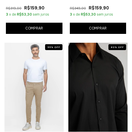
R$159,90
R$159,90
R$319,00
R$349,00
3
x de
R$53,30
sem juros
3
x de
R$53,30
sem juros
COMPRAR
COMPRAR
55
%
OFF
60
%
OFF