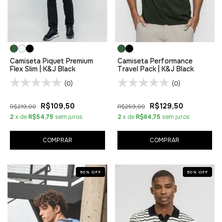
Camiseta Piquet Premium
Camiseta Performance
Flex Slim | K&J Black
Travel Pack | K&J Black
(0)
(0)
R$109,50
R$129,50
R$219,00
R$259,00
2
x de
R$54,75
sem juros
2
x de
R$64,75
sem juros
COMPRAR
COMPRAR
50
%
OFF
50
%
OFF