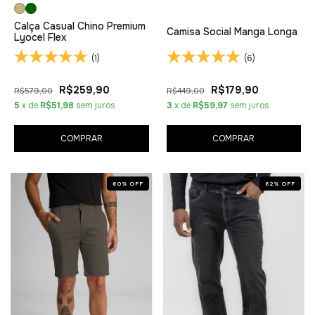
Calça Casual Chino Premium
Camisa Social Manga Longa
Lyocel Flex
(1)
(6)
R$259,90
R$179,90
R$579,00
R$449,00
5
x de
R$51,98
sem juros
3
x de
R$59,97
sem juros
COMPRAR
COMPRAR
60
%
OFF
62
%
OFF