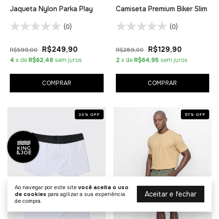
Jaqueta Nylon Parka Play
Camiseta Premium Biker Slim
(0)
(0)
R$249,90
R$129,90
R$599,00
R$289,00
4
x de
R$62,48
sem juros
2
x de
R$64,95
sem juros
COMPRAR
COMPRAR
33
%
OFF
57
%
OFF
Ao navegar por este site
você aceita o uso
Aceitar e fechar
de cookies
para agilizar a sua experiência
de compra.