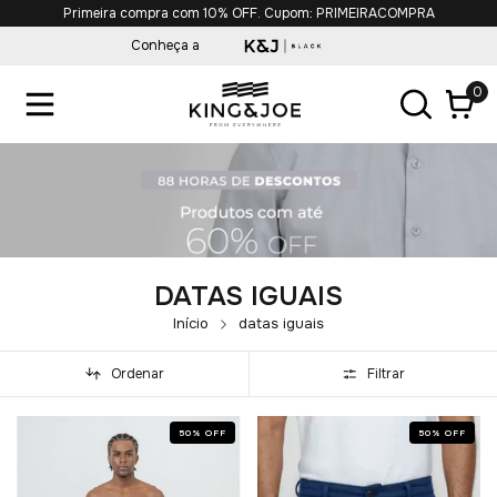
Parcelamento 6x s/juros.
Conheça a
0
DATAS IGUAIS
Início
datas iguais
Ordenar
Filtrar
50
%
OFF
50
%
OFF