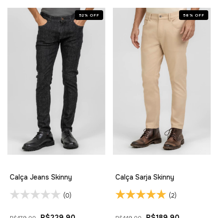
52
%
OFF
58
%
OFF
Calça Jeans Skinny
Calça Sarja Skinny
(0)
(2)
R$229,90
R$189,90