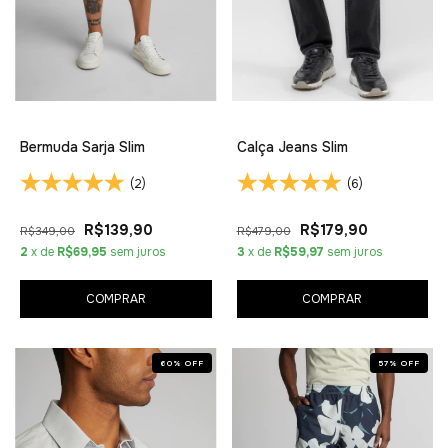
Bermuda Sarja Slim
Calça Jeans Slim
(2)
(6)
R$139,90
R$179,90
R$349,00
R$479,00
2
x de
R$69,95
sem juros
3
x de
R$59,97
sem juros
COMPRAR
COMPRAR
60
%
OFF
57
%
OFF