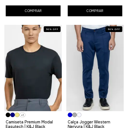
COMPRAR
COMPRAR
50
%
OFF
50
%
OFF
+1
Camiseta Premium Modal
Calça Jogger Western
Easytech | K&J Black
Nervura | K&J Black