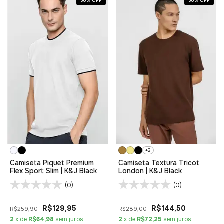
50
%
OFF
50
%
OFF
+2
Camiseta Piquet Premium
Camiseta Textura Tricot
Flex Sport Slim | K&J Black
London | K&J Black
(0)
(0)
R$129,95
R$144,50
R$259,90
R$289,00
2
x de
R$64,98
sem juros
2
x de
R$72,25
sem juros